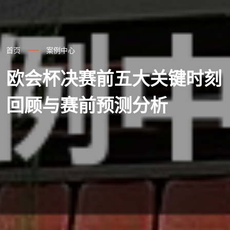
首页
案例中心
欧会杯决赛前五大关键时刻
回顾与赛前预测分析