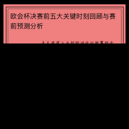
2、第二大关键时刻：上半场的进
攻与防守对抗