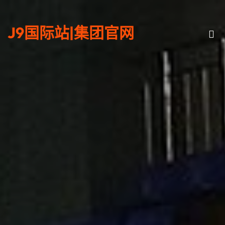
J9国际站|集团官网