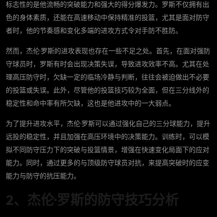
标志性的是他流畅的突破能力和强大的得分爆发力。罗斯不仅拥有出
色的身体素质，还能在高速移动中保持精准的投篮，尤其是面对防守
者时，他的节奏感和变化多端的进攻方式令对手防不胜防。
然而，杰伦·罗斯的进攻表现也存在一些不足之处。首先，在面对强防
守球员时，罗斯有时会出现决策失误，导致进攻效率不高。尤其在处
理高压防守时，欠缺一定的临场冷静与判断，往往会被迫做出不必要
的投篮或失误。此外，尽管他的投篮技巧较为全面，但在三分线外的
稳定性和命中率有所欠缺，这也是他进攻中的一大弱点。
为了提升进攻水平，杰伦·罗斯可以通过强化自己的三分球能力，提升
远投的稳定性，并且加强在高压环境中的决策能力。训练时，可以模
拟不同防守压力下的突破与投篮情景，增强在快速变化局面下的应对
能力。同时，通过更多的与顶级防守球员对抗，来提高突破时的应变
能力与防守的抗压能力。
2、杰伦·罗斯的防守技巧分析