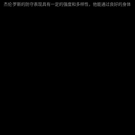
杰伦·罗斯的防守表现具有一定的强度和多样性，他能通过良好的身体
条件和敏锐的判断力在场上形成有效的防守屏障。在一对一防守中，
罗斯的站位和对球的控制都能够有效限制对手的进攻，并且能够利用
自己的灵活性和速度进行有效的干扰。
然而，罗斯在防守端的缺点也不容忽视。面对身材更强壮或更具爆发
力的球员时，他有时会表现出较弱的对抗性，尤其是在防守篮板和低
位对抗时，容易吃亏。此外，他的防守不够系统化，缺少持续的积极
性，有时容易在防守轮转中掉以轻心。
为提升防守技巧，杰伦·罗斯可以通过增强身体对抗能力，提升在低位
和篮下的防守稳定性。通过更多的体能训练和力量训练，增强自己的
防守抗压能力。防守时，可以加强与队友的协作，提升防守轮转的默
契度，减少防守失位和不必要的犯规。
3、杰伦·罗斯的篮球意识与决策能
力