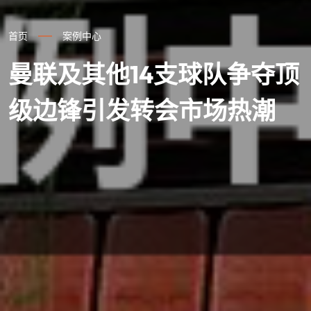
首页
案例中心
曼联及其他14支球队争夺顶
级边锋引发转会市场热潮