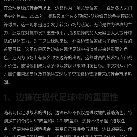
在全球足球的转会市场上，边锋作为一项关键位置，一直是各大豪门
争夺的焦点。2025年，曼联及其他14支顶级球队纷纷开始争抢顶级边
锋球员，这一现象迅速引发了转会市场的热潮。无论是作为进攻的主
力，还是在对抗中发挥重要作用，顶级边锋的加入无疑会大大提升球
队的整体实力。对于这些球队来说，补强边锋位置成为了他们引援的
首要目标。这不仅是因为边锋在现代足球中扮演着越来越重要的角
色，还因为市场上有多名顶级边锋的出现，这些球员的技术特点和战
术价值，使得他们成为众多球队梦寐以求的引援目标。本文将从四个
方面详细阐述曼联及其他14支球队争夺顶级边锋所带来的转会市场热
潮。
1、边锋在现代足球中的重要性
随着现代足球战术的进化，边锋已经不仅仅是进攻端的辅助角色。特
别是在如今的4-3-3阵型和4-2-3-1阵型中，边锋不仅承担了进攻任
务，还要为中锋创造机会，甚至自己直接参与进球。边锋的突破、传