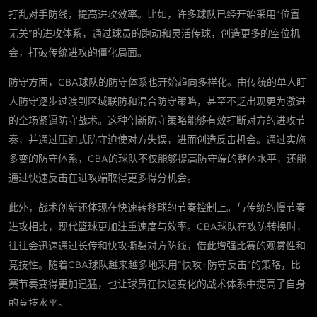
打乱对手防线，提高进攻效率。比如，许多球队已经开始采用“位置
无关”的进攻体系，通过球员的跑动和灵活传球，创造更多的空位机
会，打破传统进攻的僵化局面。
防守方面，CBA球队的防守体系也开始趋向多样化。由传统的单人盯
人防守逐步过渡到区域联防和混合防守策略，甚至不乏出现更为激进
的全场紧逼防守战术。这种创新防守策略能够有效打断对方的进攻节
奏，并通过压迫式防守迫使对方失误，进而创造反击机会。通过实施
多变的防守体系，CBA的球队不仅能够提高防守端的整体水平，还能
通过快速反击在进攻端取得更多得分机会。
此外，战术创新还体现在快速转移球的节奏控制上。与传统的慢节奏
进攻相比，现代篮球更加注重速度与效率。CBA球队在攻防转换时，
往往会迅速通过长传和快攻撕裂对方防线，借此增强比赛的观赏性和
竞技性。随着CBA球队越来越多地采用“快攻+防守反击”的策略，比
赛节奏变得更加迅猛，也让球员在快速变化的战术体系中提高了自身
的竞技水平。