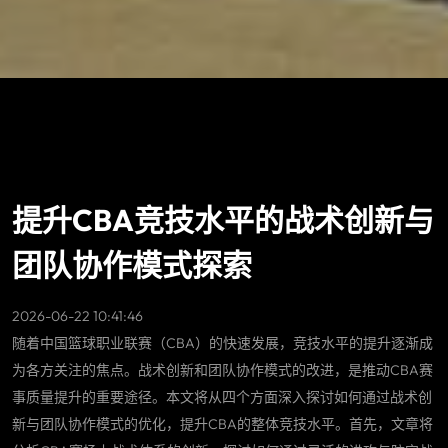
提升CBA竞技水平的战术创新与
团队协作模式探索
2026-06-22 10:41:46
随着中国篮球职业联赛（CBA）的快速发展，竞技水平的提升逐渐成
为各方关注的焦点。战术创新和团队协作模式的改进，是推动CBA赛
事质量提升的重要途径。本文将从四个方面深入探讨如何通过战术创
新与团队协作模式的优化，提升CBA的整体竞技水平。首先，文章将