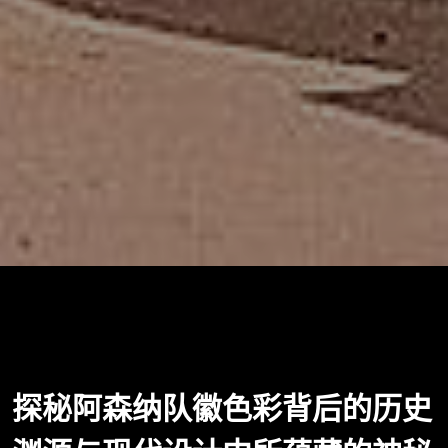
探秘阿森纳队徽色彩背后的历史