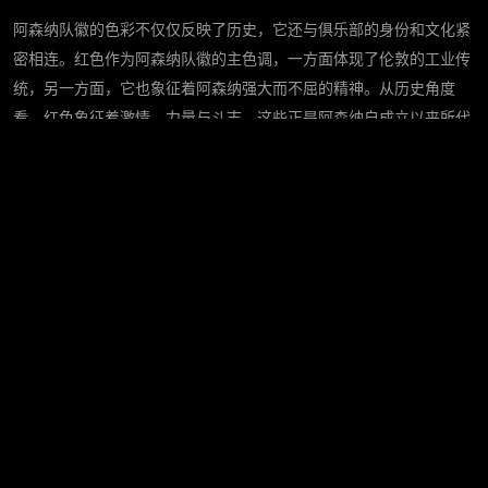
阿森纳队徽的色彩不仅仅反映了历史，它还与俱乐部的身份和文化紧
密相连。红色作为阿森纳队徽的主色调，一方面体现了伦敦的工业传
统，另一方面，它也象征着阿森纳强大而不屈的精神。从历史角度
看，红色象征着激情、力量与斗志，这些正是阿森纳自成立以来所代
表的核心价值。
金色作为辅助色，体现了阿森纳作为英格兰顶级俱乐部的地位。金色
的使用不仅增加了队徽的尊贵感，还与阿森纳长期以来追求成功的目
标相契合。无论是在国内联赛中，还是在国际舞台上，阿森纳都力求
成为最具影响力和成功的俱乐部之一。金色的融入象征着无数的荣耀
与胜利，这种色彩的设计帮助阿森纳树立了一个具有国际认同感的形
象。
此外，队徽中的其他色彩，如白色和蓝色，进一步强化了阿森纳的独
特身份。白色代表着纯净与公正，而深蓝色则给队徽增添了一份稳重
与专业感。这些色彩的搭配，使得阿森纳的队徽既显得高贵，又充满
活力，体现了俱乐部与时俱进的精神。