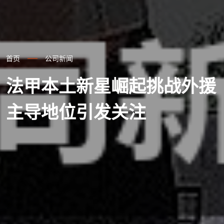
首页
公司新闻
法甲本土新星崛起挑战外援
主导地位引发关注